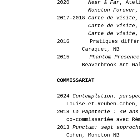
2020
Near & Far
, Atel
Moncton Forever
,
2017-2018
Carte de visite
,
Carte de visite
,
Carte de visite
,
2016 Pratiques différe
Caraquet, NB
2015
Phantom Presence
Beaverbrook Art Galle
COMMISSARIAT
2024
Contemplation: perspe
Louise-et-Reuben-Cohen, 
2018
La Papeterie : 40 ans
co-commissariée avec Rém
2013
Punctum: sept approch
Cohen, Moncton NB