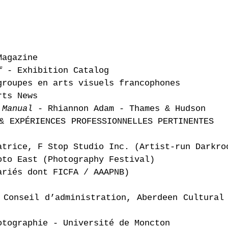
Magazine
lf
- Exhibition Catalog
groupes en arts visuels francophones
ts News
 Manual
- Rhiannon Adam - Thames & Hudson
& EXPÉRIENCES PROFESSIONNELLES PERT
atrice, F Stop Studio Inc. (Artist-run Darkro
 East (Photography Festival)
és dont FICFA / AAAPNB)
te, Conseil d’administration, Aberdeen C
otographie - Université de Moncton