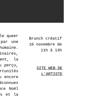
uimauvé·e-paysage
, 2022 © Dorah Claude
le queer
Brunch créatif
 par une
16 novembre de
humaine.
11h à 13h
inaires,
ent, la
u perçu,
SITE WEB DE
rtunités
L'ARTISTE
u encore
éconnues
nce Noël
es et la