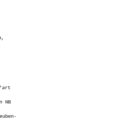
d-Jean,
,
e d’art
cton NB
-Reuben-