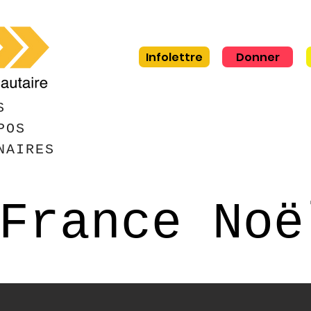
Infolettre
Donner
S
POS
NAIRES
France Noë