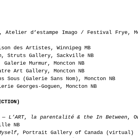
, Atelier d’estampe Imago / Festival Frye,
ison des Artistes, Winnipeg MB
m, Struts Gallery, Sackville NB
, Galerie Murmur, Moncton NB
atre Art Gallery, Moncton NB
ns Sous (Galerie Sans Nom), Moncton NB
lerie Georges-Goguen, Moncton NB
ECTION)
 — L’ART
,
la parentalité & the In Between
, 
le NB
Myself
, Portrait Gallery of Canada (virtual)