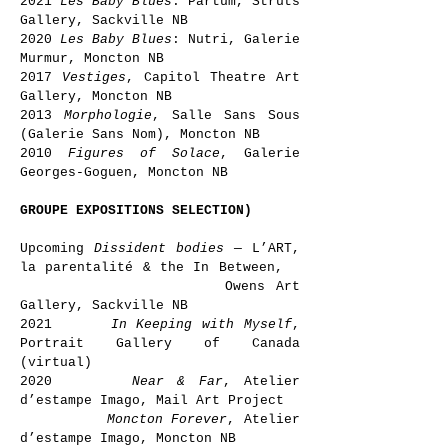
2021
Les Baby Blues
: Partum, Struts
Gallery, Sackville NB
2020
Les Baby Blues
: Nutri, Galerie
Murmur, Moncton NB
2017
Vestiges
, Capitol Theatre Art
Gallery, Moncton NB
2013
Morphologie
, Salle Sans Sous
(Galerie Sans Nom), Moncton NB
2010
Figures of Solace
, Galerie
Georges-Goguen, Moncton NB
GROUPE EXPOSITIONS SELECTION)
Upcoming
Dissident bodies
— L’ART,
la parentalité & the In Between,
Owens Art
Gallery, Sackville NB
2021
In Keeping with Myself
,
Portrait Gallery of Canada
(virtual)
2020
Near & Far
, Atelier
d’estampe Imago, Mail Art Project
Moncton Forever
, Atelier
d’estampe Imago, Moncton NB