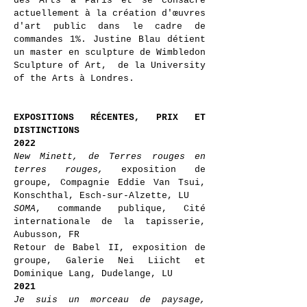
des Arts à Paris et se consacre
actuellement à la création d'œuvres
d'art public dans le cadre de
commandes 1%. Justine Blau détient
un master en sculpture de Wimbledon
Sculpture of Art, de la University
of the Arts à Londres.
EXPOSITIONS RÉCENTES, PRIX ET
DISTINCTIONS
2022
New Minett, de Terres rouges en
te
rres rouges,
exposition de
groupe, Compagnie Eddie Van Tsui,
Konschthal, Esch-sur-Alzette, LU
SOMA
, commande publique, Cité
internationale de la tapisserie,
Aubusson, FR
Retour de Babel II, exposition de
groupe, Galerie Nei Liicht et
Dominique Lang, Dudelange, LU
2021
Je suis un morceau de paysage,