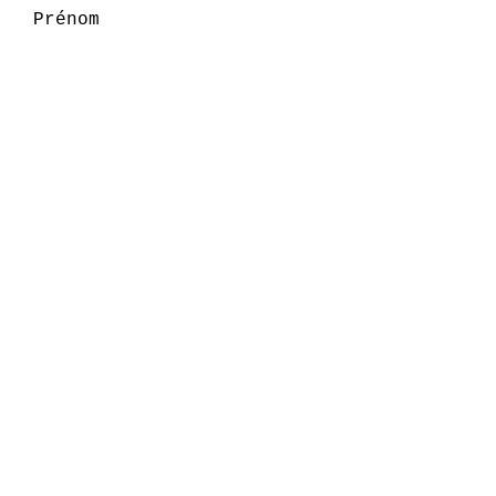
Prénom
Nom
E-mail
S'ABONNER
PARTENAIRES