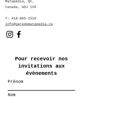
Matapédia, QC
,
Canada, G0J 1V0
T:
418-865-2510
info@garedematapedia.ca
Pour recevoir nos
invitations aux
évènements
Prénom
Nom
E-mail