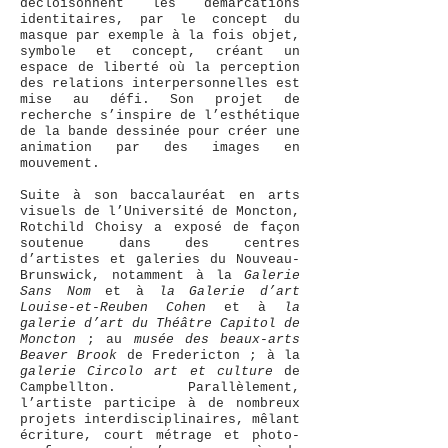
décloisonnent les démarcations
identitaires, par le concept du
masque par exemple à la fois objet,
symbole et concept, créant un
espace de liberté où la perception
des relations interpersonnelles est
mise au défi. Son projet de
recherche s’inspire de l’esthétique
de la bande dessinée pour créer une
animation par des images en
mouvement.
Suite à son baccalauréat en arts
visuels de l’Université de Moncton,
Rotchild Choisy a exposé de façon
soutenue dans des centres
d’artistes et galeries du Nouveau-
Brunswick, notamment à la
Galerie
Sans Nom
et à
la Galerie d’art
Louise-et-Reuben Cohen
et à
la
galerie d’art du Théâtre Capitol de
Moncton
; au
musée des beaux-arts
Beaver Brook
de Fredericton ; à la
galerie Circolo art et culture
de
Campbellton. Parallèlement,
l’artiste participe à de nombreux
projets interdisciplinaires, mêlant
écriture, court métrage et photo-