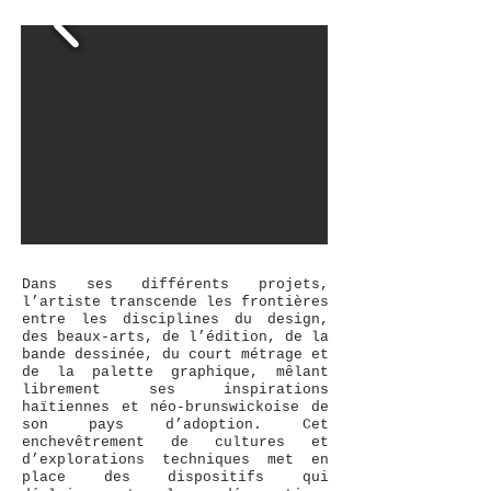
Dans ses différents projets,
l’artiste transcende les frontières
entre les disciplines du design,
des beaux-arts, de l’édition, de la
bande dessinée, du court métrage et
de la palette graphique, mêlant
librement ses inspirations
Fanny Aboulker,
Guimauvé·e-paysage
,
haïtiennes et néo-brunswickoise de
2022 © Dorah Claude
son pays d’adoption. Cet
enchevêtrement de cultures et
d’explorations techniques met en
place des dispositifs qui