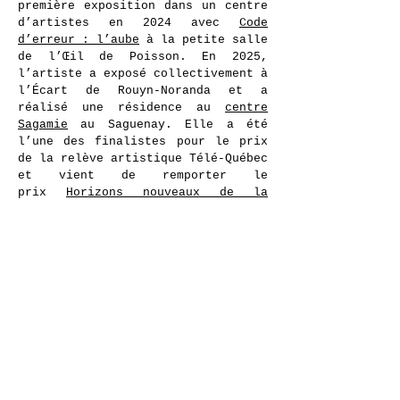
première exposition dans un centre
d’artistes en 2024 avec
Code
d’erreur : l’aube
à la petite salle
de l’Œil de Poisson. En 2025,
l’artiste a exposé collectivement à
l’Écart de Rouyn-Noranda et a
réalisé une résidence au
centre
Sagamie
au Saguenay. Elle a été
l’une des finalistes pour le prix
de la relève artistique Télé-Québec
et vient de remporter le
prix
Horizons nouveaux de la
Fondation Grantham
.
Après un séjour de 3 mois à la Gare
dans le cadre de la nouvelle
Résidence Cap Gaspésie, l’artiste
présente Dans les entrailles du
ravin ses dernières œuvres
produites récemment.
présentation Samedi 27
Septembre